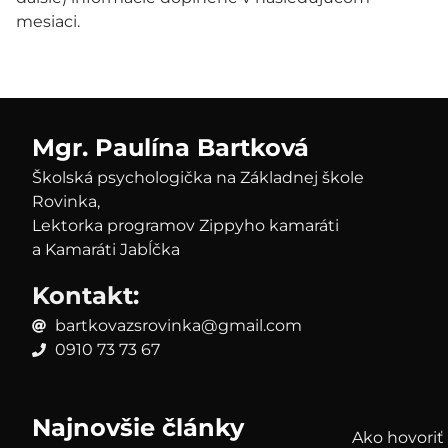
mesiaci.
Mgr. Paulína Bartková
Školská psychologička na Základnej škole
Rovinka,
Lektorka programov Zippyho kamaráti
a Kamaráti Jabĺčka
Kontakt:
bartkovazsrovinka@gmail.com
0910 73 73 67
Najnovšie články
Ako hovoriť 