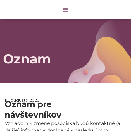
Oznam
16. augusta 2025
Oznam pre
návštevníkov
Vzhľadom k zmene pôsobiska budú kontaktné (a
ďalšie) informácie doplnené v nasledujúcom