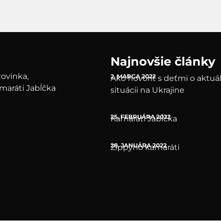
Najnovšie články
Rovinka,
2. MARCA 2022
Ako hovoriť s deťmi o aktuá
maráti Jabĺčka
situácii na Ukrajine
25. FEBRUÁRA 2022
Kamaráti Jabĺčka
28. JANUÁRA 2022
Zippyho kamaráti