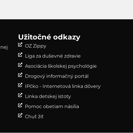
Užitočné odkazy
OZ Zippy
lnej
Liga za duševné zdravie
Asociácia školskej psychológie
Drogový informačný portál
IPčko - Internetová linka dôvery
Linka detskej istoty
Pomoc obetiam násilia
Chuť žiť