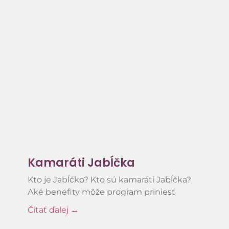
Kamaráti Jabĺčka
Kto je Jabĺčko? Kto sú kamaráti Jabĺčka?
Aké benefity môže program priniesť
Čítať ďalej →