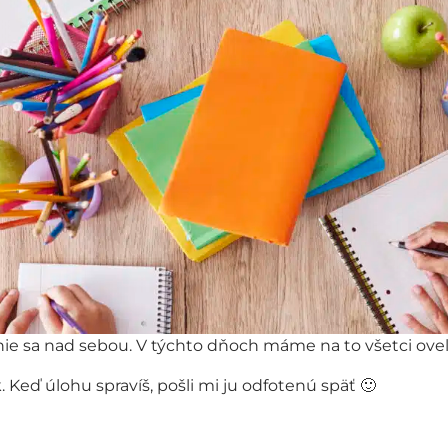
ie sa nad sebou. V týchto dňoch máme na to všetci oveľa
 Keď úlohu spravíš, pošli mi ju odfotenú späť 🙂