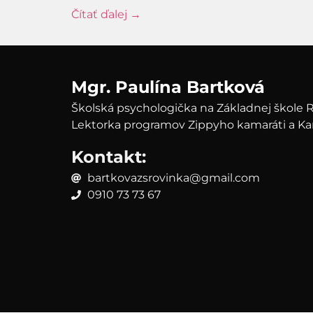
Čítať ďalej →
Mgr. Paulína Bartková
Školská psychologička na Základnej škole 
Lektorka programov Zippyho kamaráti a Ka
Kontakt:
bartkovazsrovinka@gmail.com
0910 73 73 67